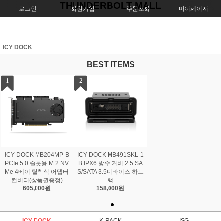
THUNDERBOLT MALL
로그인
회원가입
주문조회
마이페이지
ICY DOCK
BEST ITEMS
1
2
ICY DOCK MB204MP-B
ICY DOCK MB491SKL-1
PCIe 5.0 슬롯용 M.2 NV
B IPX6 방수 커버 2.5 SA
Me 4베이 탈착식 어댑터
S/SATA 3.5디바이스 하드
컨버터(상품권증정)
랙
605,000원
158,000원
ICY DOCK
K-RACK
ISG