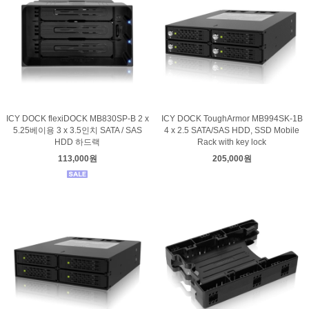
ICY DOCK flexiDOCK MB830SP-B 2 x
ICY DOCK ToughArmor MB994SK-1B
5.25베이용 3 x 3.5인치 SATA / SAS
4 x 2.5 SATA/SAS HDD, SSD Mobile
HDD 하드랙
Rack with key lock
113,000원
205,000원