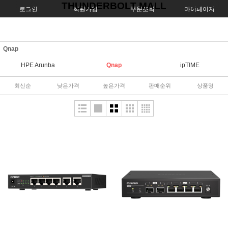
THUNDERBOLT MALL
로그인
회원가입
주문조회
마이페이지
Qnap
HPE Arunba
Qnap
ipTIME
최신순
낮은가격
높은가격
판매순위
상품명